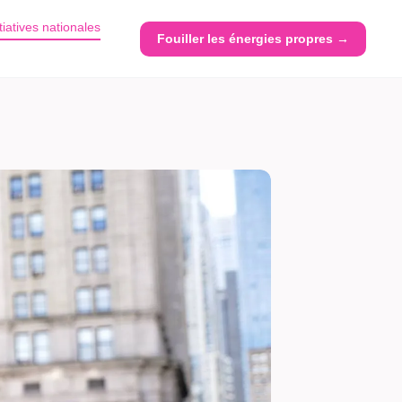
itiatives nationales
Fouiller les énergies propres →