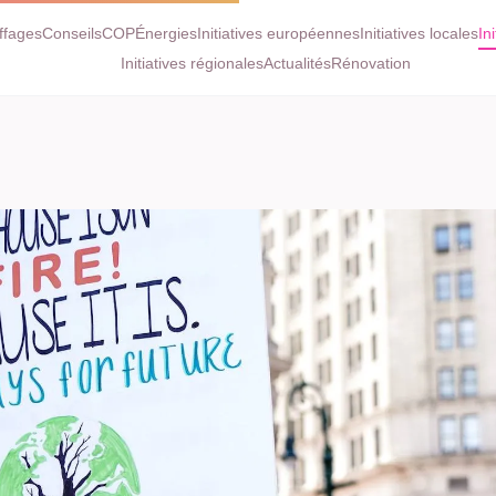
ffages
Conseils
COP
Énergies
Initiatives européennes
Initiatives locales
In
Initiatives régionales
Actualités
Rénovation